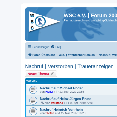
WSC e.V. | Forum 20
Fachaustausch rund um Wiking-Schlauch
Schnellzugriff
FAQ
Foren-Übersicht
WSC | öffentlicher Bereich
Nachruf | Ver
Nachruf | Verstorben | Traueranzeigen
Neues Thema
THEMEN
Nachruf auf Michael Röder
von
FM52
»
Fr 23 Sep, 2022 22:56
Nachruf auf Heinz-Jürgen Prust
von
Vorstand
»
Fr 05 Apr, 2019 22:01
Nachruf Heinrich Vonrhein
von
Stefan
»
Mi 22 Mär, 2017 16:23