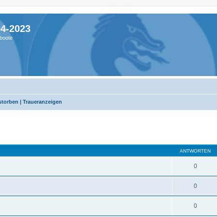
04-2023
boote
storben | Traueranzeigen
ANTWORTEN
0
0
0