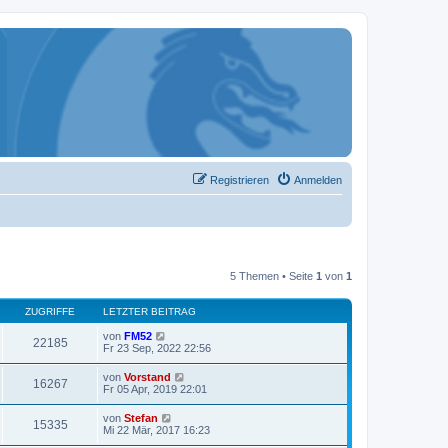
Registrieren
Anmelden
5 Themen • Seite
1
von
1
ZUGRIFFE
LETZTER BEITRAG
von
FM52
22185
Fr 23 Sep, 2022 22:56
von
Vorstand
16267
Fr 05 Apr, 2019 22:01
von
Stefan
15335
Mi 22 Mär, 2017 16:23