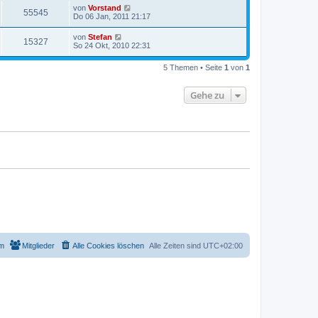
von
Vorstand
55545
Do 06 Jan, 2011 21:17
von
Stefan
15327
So 24 Okt, 2010 22:31
5 Themen • Seite
1
von
1
Gehe zu
m
Mitglieder
Alle Cookies löschen
Alle Zeiten sind
UTC+02:00