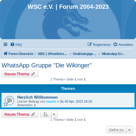
WSC e.V. | Forum 2004-2023
FAQ
Registrieren
Anmelden
Foren-Übersicht
WSC | öffentlicher Bereich
Unabhängige Schlauchbootgruppen
WhatsApp Gruppe "Die Wikinger"
WhatsApp Gruppe "Die Wikinger"
Neues Thema
1 Thema • Seite
1
von
1
Themen
Herzlich Willkommen
Letzter Beitrag von
nautic
«
So 02 Apr, 2023 18:18
Antworten:
1
Neues Thema
1 Thema • Seite
1
von
1
Gehe zu