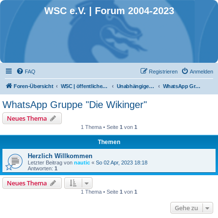
WSC e.V. | Forum 2004-2023
FAQ
Registrieren
Anmelden
Foren-Übersicht
WSC | öffentlicher Bereich
Unabhängige Schlauchbootgruppen
WhatsApp Gruppe "Die Wikinger"
WhatsApp Gruppe "Die Wikinger"
Neues Thema
1 Thema • Seite
1
von
1
Themen
Herzlich Willkommen
Letzter Beitrag von
nautic
«
So 02 Apr, 2023 18:18
Antworten:
1
Neues Thema
1 Thema • Seite
1
von
1
Gehe zu