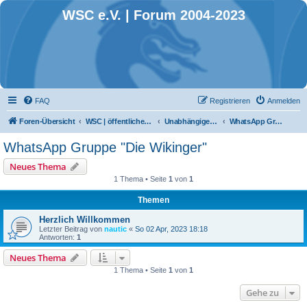
WSC e.V. | Forum 2004-2023
FAQ
Registrieren
Anmelden
Foren-Übersicht
WSC | öffentlicher Bereich
Unabhängige Schlauchbootgruppen
WhatsApp Gruppe "Die Wikinger"
WhatsApp Gruppe "Die Wikinger"
Neues Thema
1 Thema • Seite
1
von
1
Themen
Herzlich Willkommen
Letzter Beitrag von
nautic
«
So 02 Apr, 2023 18:18
Antworten:
1
Neues Thema
1 Thema • Seite
1
von
1
Gehe zu