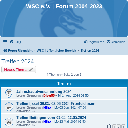
WSC e.V. | Forum 2004-2023
FAQ
Registrieren
Anmelden
Foren-Übersicht
WSC | öffentlicher Bereich
Treffen 2024
Treffen 2024
Neues Thema
4 Themen • Seite
1
von
1
Themen
Jahreshauptversammlung 2024
Letzter Beitrag von
Diver55
«
Mi 14 Aug, 2024 09:53
Treffen Ijssel 30.05.-02.06.2024 Fronleichnam
Letzter Beitrag von
Miho
«
Mo 03 Jun, 2024 07:50
Antworten:
10
Treffen Bettingen vom 09.05.-12.05.2024
Letzter Beitrag von
Miho
«
Mo 13 Mai, 2024 07:53
Antworten:
42
1
2
3