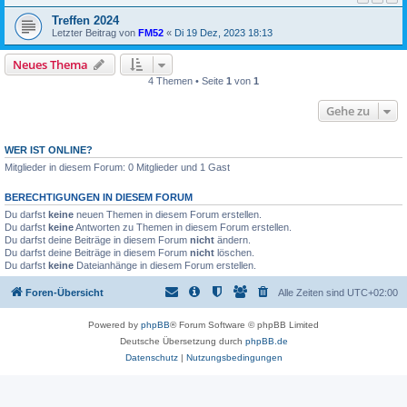
Treffen 2024
Letzter Beitrag von
FM52
«
Di 19 Dez, 2023 18:13
Neues Thema
4 Themen • Seite
1
von
1
Gehe zu
WER IST ONLINE?
Mitglieder in diesem Forum: 0 Mitglieder und 1 Gast
BERECHTIGUNGEN IN DIESEM FORUM
Du darfst
keine
neuen Themen in diesem Forum erstellen.
Du darfst
keine
Antworten zu Themen in diesem Forum erstellen.
Du darfst deine Beiträge in diesem Forum
nicht
ändern.
Du darfst deine Beiträge in diesem Forum
nicht
löschen.
Du darfst
keine
Dateianhänge in diesem Forum erstellen.
Foren-Übersicht
Alle Zeiten sind
UTC+02:00
Powered by
phpBB
® Forum Software © phpBB Limited
Deutsche Übersetzung durch
phpBB.de
Datenschutz
|
Nutzungsbedingungen