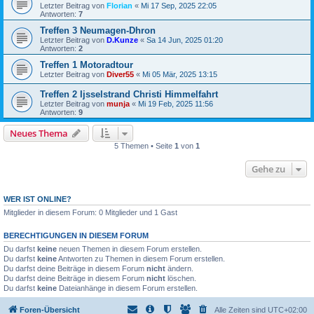
Letzter Beitrag von
Florian
«
Mi 17 Sep, 2025 22:05
Antworten:
7
Treffen 3 Neumagen-Dhron
Letzter Beitrag von
D.Kunze
«
Sa 14 Jun, 2025 01:20
Antworten:
2
Treffen 1 Motoradtour
Letzter Beitrag von
Diver55
«
Mi 05 Mär, 2025 13:15
Treffen 2 Ijsselstrand Christi Himmelfahrt
Letzter Beitrag von
munja
«
Mi 19 Feb, 2025 11:56
Antworten:
9
Neues Thema
5 Themen • Seite
1
von
1
Gehe zu
WER IST ONLINE?
Mitglieder in diesem Forum: 0 Mitglieder und 1 Gast
BERECHTIGUNGEN IN DIESEM FORUM
Du darfst
keine
neuen Themen in diesem Forum erstellen.
Du darfst
keine
Antworten zu Themen in diesem Forum erstellen.
Du darfst deine Beiträge in diesem Forum
nicht
ändern.
Du darfst deine Beiträge in diesem Forum
nicht
löschen.
Du darfst
keine
Dateianhänge in diesem Forum erstellen.
Foren-Übersicht
Alle Zeiten sind
UTC+02:00