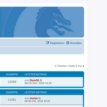
Registrieren
Anmelden
5 Themen • Seite
1
von
1
ZUGRIFFE
LETZTER BEITRAG
von
Diver55
10459
Mo 02 Dez, 2024 14:20
ZUGRIFFE
LETZTER BEITRAG
von
munja
31591
Mi 08 Okt, 2025 10:25