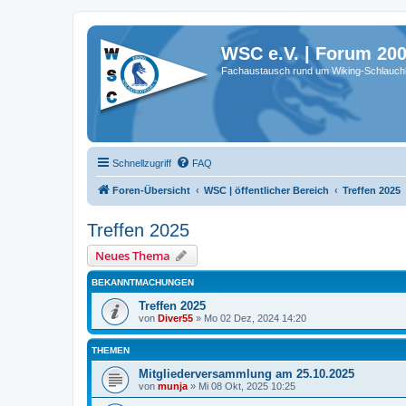
WSC e.V. | Forum 20
Fachaustausch rund um Wiking-Schlauch
Schnellzugriff
FAQ
Foren-Übersicht
WSC | öffentlicher Bereich
Treffen 2025
Treffen 2025
Neues Thema
BEKANNTMACHUNGEN
Treffen 2025
von
Diver55
»
Mo 02 Dez, 2024 14:20
THEMEN
Mitgliederversammlung am 25.10.2025
von
munja
»
Mi 08 Okt, 2025 10:25