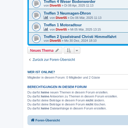
Treffen 4 Weser Bodenwerder
von
Diver55
»
Di 08 Apr, 2025 11:13
Treffen 3 Neumagen-Dhron
von
Diver55
»
Do 06 Mär, 2025 11:13
Treffen 1 Motoradtour
von
Diver55
»
Mi 05 Mär, 2025 13:15
Treffen 2 Ijsselstrand Christi Himmelfahrt
von
Diver55
»
Mo 30 Dez, 2024 18:10
Neues Thema
Zurück zur Foren-Übersicht
WER IST ONLINE?
Mitglieder in diesem Forum: 0 Mitglieder und 2 Gäste
BERECHTIGUNGEN IN DIESEM FORUM
Du darfst
keine
neuen Themen in diesem Forum erstellen.
Du darfst
keine
Antworten zu Themen in diesem Forum erstellen.
Du darfst deine Beiträge in diesem Forum
nicht
ändern.
Du darfst deine Beiträge in diesem Forum
nicht
löschen.
Du darfst
keine
Dateianhänge in diesem Forum erstellen.
Foren-Übersicht