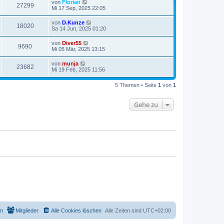
von
Florian
27299
Mi 17 Sep, 2025 22:05
von
D.Kunze
18020
Sa 14 Jun, 2025 01:20
von
Diver55
9690
Mi 05 Mär, 2025 13:15
von
munja
23682
Mi 19 Feb, 2025 11:56
5 Themen • Seite
1
von
1
Gehe zu
m
Mitglieder
Alle Cookies löschen
Alle Zeiten sind
UTC+02:00