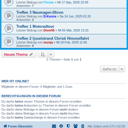
Letzter Beitrag von
Florian
«
Mi 17 Sep, 2025 22:05
Antworten:
7
Treffen 3 Neumagen-Dhron
Letzter Beitrag von
D.Kunze
«
Sa 14 Jun, 2025 01:20
Antworten:
2
Treffen 1 Motoradtour
Letzter Beitrag von
Diver55
«
Mi 05 Mär, 2025 13:15
Treffen 2 Ijsselstrand Christi Himmelfahrt
Letzter Beitrag von
munja
«
Mi 19 Feb, 2025 11:56
Antworten:
9
Neues Thema
5 Themen • Seite
1
von
1
Gehe zu
WER IST ONLINE?
Mitglieder in diesem Forum: 0 Mitglieder und 1 Gast
BERECHTIGUNGEN IN DIESEM FORUM
Du darfst
keine
neuen Themen in diesem Forum erstellen.
Du darfst
keine
Antworten zu Themen in diesem Forum erstellen.
Du darfst deine Beiträge in diesem Forum
nicht
ändern.
Du darfst deine Beiträge in diesem Forum
nicht
löschen.
Du darfst
keine
Dateianhänge in diesem Forum erstellen.
Foren-Übersicht
Alle Zeiten sind
UTC+02:00