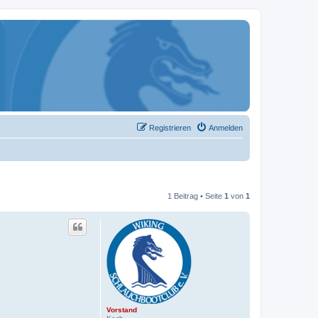
Registrieren
Anmelden
1 Beitrag • Seite
1
von
1
Vorstand