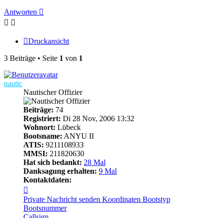
Antworten
Druckansicht
3 Beiträge • Seite
1
von
1
nautic
Nautischer Offizier
Beiträge:
74
Registriert:
Di 28 Nov, 2006 13:32
Wohnort:
Lübeck
Bootsname:
ANYU II
ATIS:
9211108933
MMSI:
211820630
Hat sich bedankt:
28 Mal
Danksagung erhalten:
9 Mal
Kontaktdaten:
Kontaktdaten
von
Private Nachricht senden
Koordinaten
Bootstyp
nautic
Bootsnummer
Callsign