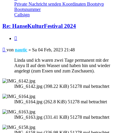
von
Private Nachricht senden
Koordinaten
Bootstyp
nautic
Bootsnummer
Callsign
Re: HanseKulturFestival 2024
Zitieren
Beitrag
von
nautic
»
Sa 04 Feb, 2023 21:48
Linda und ich waren zwei Tage permanent mit der
Anyu II auf dem Wasser und haben hin und wieder
angelegt (zum Essen und zum Zuschauen).
IMG_6142.jpg (398.22 KiB) 51278 mal betrachtet
IMG_6164.jpg (262.8 KiB) 51278 mal betrachtet
IMG_6163.jpg (331.41 KiB) 51278 mal betrachtet
IMG_6158.jpg (336.98 KiB) 51278 mal betrachtet