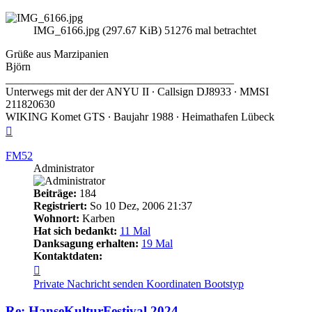
IMG_6166.jpg (297.67 KiB) 51276 mal betrachtet
Grüße aus Marzipanien
Björn
_________________________________________
Unterwegs mit der der ANYU II ∙ Callsign DJ8933 ∙ MMSI
211820630
WIKING Komet GTS ∙ Baujahr 1988 ∙ Heimathafen Lübeck
Nach
oben
FM52
Administrator
Beiträge:
184
Registriert:
So 10 Dez, 2006 21:37
Wohnort:
Karben
Hat sich bedankt:
11 Mal
Danksagung erhalten:
19 Mal
Kontaktdaten:
Kontaktdaten
von
Private Nachricht senden
Koordinaten
Bootstyp
FM52
Re: HanseKulturFestival 2024