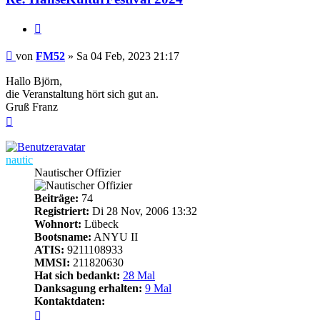
Zitieren
Beitrag
von
FM52
»
Sa 04 Feb, 2023 21:17
Hallo Björn,
die Veranstaltung hört sich gut an.
Gruß Franz
Nach
oben
nautic
Nautischer Offizier
Beiträge:
74
Registriert:
Di 28 Nov, 2006 13:32
Wohnort:
Lübeck
Bootsname:
ANYU II
ATIS:
9211108933
MMSI:
211820630
Hat sich bedankt:
28 Mal
Danksagung erhalten:
9 Mal
Kontaktdaten:
Kontaktdaten