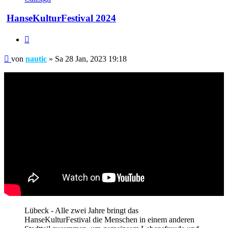
HanseKulturFestival 2024
Zitieren
Beitrag
von
nautic
»
Sa 28 Jan, 2023 19:18
Lübeck - Alle zwei Jahre bringt das
HanseKulturFestival die Menschen in einem anderen