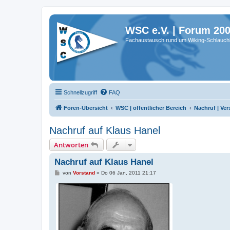
WSC e.V. | Forum 20
Fachaustausch rund um Wiking-Schlauch
Schnellzugriff
FAQ
Foren-Übersicht
WSC | öffentlicher Bereich
Nachruf | Ver
Nachruf auf Klaus Hanel
Antworten
Nachruf auf Klaus Hanel
B
von
Vorstand
»
Do 06 Jan, 2011 21:17
e
i
t
r
a
g