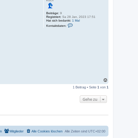
Koch
Beiträge:
9
Registriert:
Sa 28 Jan, 2023 17:51
Hat sich bedankt:
1 Mal
K
Kontaktdaten:
o
n
t
a
k
t
d
a
t
e
n
v
o
n
V
N
o
a
r
1 Beitrag • Seite
1
von
1
c
s
h
t
o
a
Gehe zu
b
n
d
e
n
m
Mitglieder
Alle Cookies löschen
Alle Zeiten sind
UTC+02:00