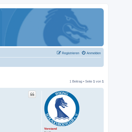
Registrieren
Anmelden
1 Beitrag • Seite
1
von
1
Vorstand