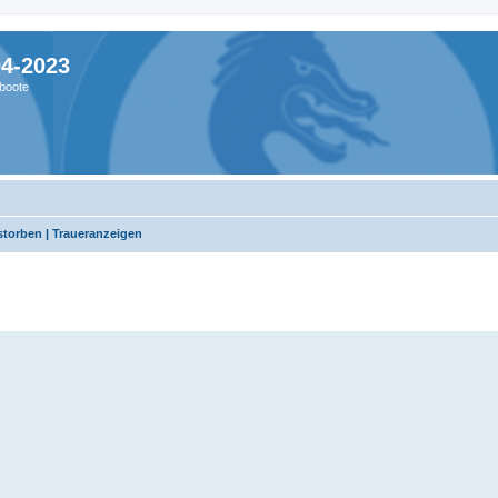
04-2023
boote
storben | Traueranzeigen