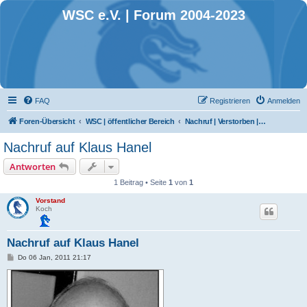
WSC e.V. | Forum 2004-2023
FAQ
Registrieren
Anmelden
Foren-Übersicht
WSC | öffentlicher Bereich
Nachruf | Verstorben | Traueranzeigen
Nachruf auf Klaus Hanel
Antworten
1 Beitrag • Seite
1
von
1
Vorstand
Koch
Nachruf auf Klaus Hanel
B
Do 06 Jan, 2011 21:17
e
i
t
r
a
g