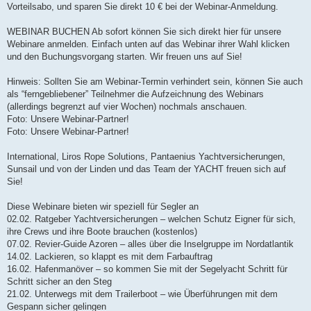
Vorteilsabo, und sparen Sie direkt 10 € bei der Webinar-Anmeldung.
WEBINAR BUCHEN Ab sofort können Sie sich direkt hier für unsere
Webinare anmelden. Einfach unten auf das Webinar ihrer Wahl klicken
und den Buchungsvorgang starten. Wir freuen uns auf Sie!
Hinweis: Sollten Sie am Webinar-Termin verhindert sein, können Sie auch
als “ferngebliebener” Teilnehmer die Aufzeichnung des Webinars
(allerdings begrenzt auf vier Wochen) nochmals anschauen.
Foto: Unsere Webinar-Partner!
Foto: Unsere Webinar-Partner!
International, Liros Rope Solutions, Pantaenius Yachtversicherungen,
Sunsail und von der Linden und das Team der YACHT freuen sich auf
Sie!
Diese Webinare bieten wir speziell für Segler an
02.02. Ratgeber Yachtversicherungen – welchen Schutz Eigner für sich,
ihre Crews und ihre Boote brauchen (kostenlos)
07.02. Revier-Guide Azoren – alles über die Inselgruppe im Nordatlantik
14.02. Lackieren, so klappt es mit dem Farbauftrag
16.02. Hafenmanöver – so kommen Sie mit der Segelyacht Schritt für
Schritt sicher an den Steg
21.02. Unterwegs mit dem Trailerboot – wie Überführungen mit dem
Gespann sicher gelingen