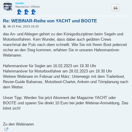
nautic
Nautischer Offizier
Re: WEBINAR-Reihe von YACHT und BOOTE
B
Mi 15 Feb, 2023 16:32
e
i
das An- und Ablegen gehört zu den Königsdisziplinen beim Segeln und
t
Motorbootfahren. Kein Wunder, dass dabei auch geübten Crews
r
a
manchmal der Puls nach oben schnellt. Wie Sie mit Ihrem Boot jederzeit
g
sicher an den Steg kommen, erfahren Sie in unseren Hafenmanöver-
Webinaren:
Hafenmanöver für Segler am 16.02.2023 um 19.30 Uhr
Hafenmanöver für Motorbootfahrer am 28.02.2023 um 19.30 Uhr
Weitere Webinare im Februar und März: Unterwegs mit dem Trailerboot,
Revier-Guide Bahamas, Motorboot-Charter, Ankern und Törnplanung nach
dem Wetter.
Unser Tipp: Werden Sie jetzt Abonnent der Magazine YACHT oder
BOOTE und sparen Sie direkt 10 Euro bei jeder Webinar-Anmeldung. Das
lohnt sich!
Zu den Webinaren