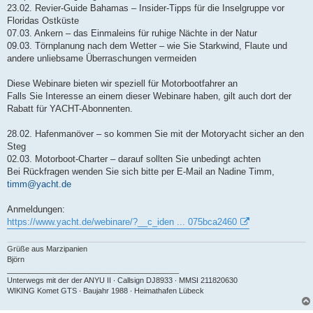
23.02. Revier-Guide Bahamas – Insider-Tipps für die Inselgruppe vor
Floridas Ostküste
07.03. Ankern – das Einmaleins für ruhige Nächte in der Natur
09.03. Törnplanung nach dem Wetter – wie Sie Starkwind, Flaute und
andere unliebsame Überraschungen vermeiden
Diese Webinare bieten wir speziell für Motorbootfahrer an
Falls Sie Interesse an einem dieser Webinare haben, gilt auch dort der
Rabatt für YACHT-Abonnenten.
28.02. Hafenmanöver – so kommen Sie mit der Motoryacht sicher an den
Steg
02.03. Motorboot-Charter – darauf sollten Sie unbedingt achten
Bei Rückfragen wenden Sie sich bitte per E-Mail an Nadine Timm,
timm@yacht.de
Anmeldungen:
https://www.yacht.de/webinare/?__c_iden ... 075bca2460
Grüße aus Marzipanien
Björn
_________________________________________
Unterwegs mit der der ANYU II ∙ Callsign DJ8933 ∙ MMSI 211820630
WIKING Komet GTS ∙ Baujahr 1988 ∙ Heimathafen Lübeck