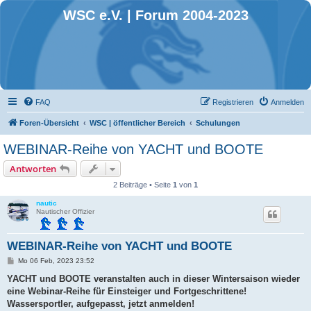
WSC e.V. | Forum 2004-2023
FAQ
Registrieren
Anmelden
Foren-Übersicht
WSC | öffentlicher Bereich
Schulungen
WEBINAR-Reihe von YACHT und BOOTE
Antworten
2 Beiträge • Seite
1
von
1
nautic
Nautischer Offizier
WEBINAR-Reihe von YACHT und BOOTE
B
Mo 06 Feb, 2023 23:52
e
i
YACHT und BOOTE veranstalten auch in dieser Wintersaison wieder
t
eine Webinar-Reihe für Einsteiger und Fortgeschrittene!
r
a
Wassersportler, aufgepasst, jetzt anmelden!
g