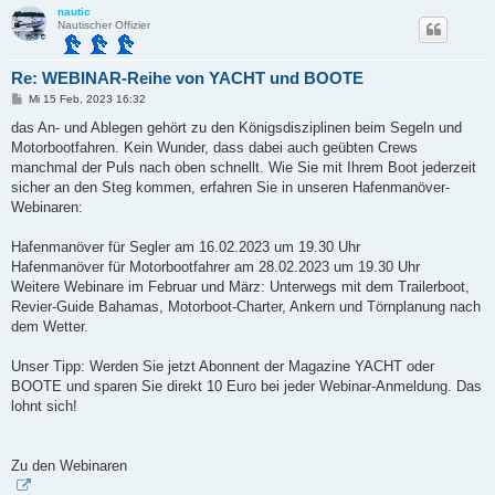
nautic
Nautischer Offizier
Re: WEBINAR-Reihe von YACHT und BOOTE
B
Mi 15 Feb, 2023 16:32
e
i
das An- und Ablegen gehört zu den Königsdisziplinen beim Segeln und
t
Motorbootfahren. Kein Wunder, dass dabei auch geübten Crews
r
a
manchmal der Puls nach oben schnellt. Wie Sie mit Ihrem Boot jederzeit
g
sicher an den Steg kommen, erfahren Sie in unseren Hafenmanöver-
Webinaren:
Hafenmanöver für Segler am 16.02.2023 um 19.30 Uhr
Hafenmanöver für Motorbootfahrer am 28.02.2023 um 19.30 Uhr
Weitere Webinare im Februar und März: Unterwegs mit dem Trailerboot,
Revier-Guide Bahamas, Motorboot-Charter, Ankern und Törnplanung nach
dem Wetter.
Unser Tipp: Werden Sie jetzt Abonnent der Magazine YACHT oder
BOOTE und sparen Sie direkt 10 Euro bei jeder Webinar-Anmeldung. Das
lohnt sich!
Zu den Webinaren