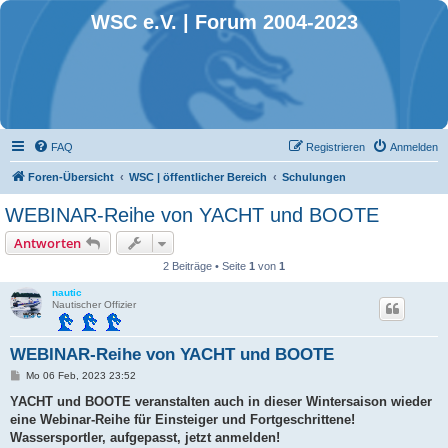
WSC e.V. | Forum 2004-2023
FAQ
Registrieren
Anmelden
Foren-Übersicht
WSC | öffentlicher Bereich
Schulungen
WEBINAR-Reihe von YACHT und BOOTE
Antworten
2 Beiträge • Seite
1
von
1
nautic
Nautischer Offizier
WEBINAR-Reihe von YACHT und BOOTE
B
Mo 06 Feb, 2023 23:52
e
i
YACHT und BOOTE veranstalten auch in dieser Wintersaison wieder
t
eine Webinar-Reihe für Einsteiger und Fortgeschrittene!
r
a
Wassersportler, aufgepasst, jetzt anmelden!
g