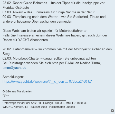
23.02. Revier-Guide Bahamas – Insider-Tipps für die Inselgruppe vor
Floridas Ostküste
07.03. Ankern – das Einmaleins für ruhige Nächte in der Natur
09.03. Törnplanung nach dem Wetter – wie Sie Starkwind, Flaute und
andere unliebsame Überraschungen vermeiden
Diese Webinare bieten wir speziell für Motorbootfahrer an
Falls Sie Interesse an einem dieser Webinare haben, gilt auch dort der
Rabatt für YACHT-Abonnenten.
28.02. Hafenmanöver – so kommen Sie mit der Motoryacht sicher an den
Steg
02.03. Motorboot-Charter – darauf sollten Sie unbedingt achten
Bei Rückfragen wenden Sie sich bitte per E-Mail an Nadine Timm,
timm@yacht.de
Anmeldungen:
https://www.yacht.de/webinare/?__c_iden ... 075bca2460
Grüße aus Marzipanien
Björn
_________________________________________
Unterwegs mit der der ANYU II ∙ Callsign DJ8933 ∙ MMSI 211820630
WIKING Komet GTS ∙ Baujahr 1988 ∙ Heimathafen Lübeck