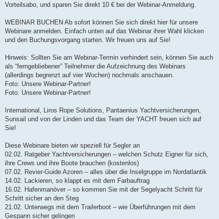
Vorteilsabo, und sparen Sie direkt 10 € bei der Webinar-Anmeldung.
WEBINAR BUCHEN Ab sofort können Sie sich direkt hier für unsere
Webinare anmelden. Einfach unten auf das Webinar ihrer Wahl klicken
und den Buchungsvorgang starten. Wir freuen uns auf Sie!
Hinweis: Sollten Sie am Webinar-Termin verhindert sein, können Sie auch
als “ferngebliebener” Teilnehmer die Aufzeichnung des Webinars
(allerdings begrenzt auf vier Wochen) nochmals anschauen.
Foto: Unsere Webinar-Partner!
Foto: Unsere Webinar-Partner!
International, Liros Rope Solutions, Pantaenius Yachtversicherungen,
Sunsail und von der Linden und das Team der YACHT freuen sich auf
Sie!
Diese Webinare bieten wir speziell für Segler an
02.02. Ratgeber Yachtversicherungen – welchen Schutz Eigner für sich,
ihre Crews und ihre Boote brauchen (kostenlos)
07.02. Revier-Guide Azoren – alles über die Inselgruppe im Nordatlantik
14.02. Lackieren, so klappt es mit dem Farbauftrag
16.02. Hafenmanöver – so kommen Sie mit der Segelyacht Schritt für
Schritt sicher an den Steg
21.02. Unterwegs mit dem Trailerboot – wie Überführungen mit dem
Gespann sicher gelingen