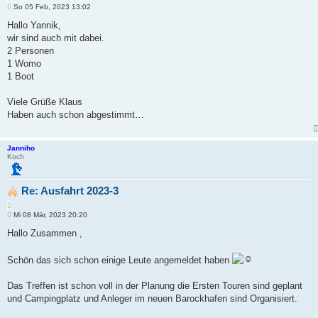
B
i
So 05 Feb, 2023 13:02
e
t
i
Hallo Yannik,
i
t
wir sind auch mit dabei.
e
r
r
a
2 Personen
e
g
1 Womo
n
1 Boot
Viele Grüße Klaus
Haben auch schon abgestimmt…
Janniho
Koch
Re: Ausfahrt 2023-3
Z
B
i
Mi 08 Mär, 2023 20:20
e
t
i
Hallo Zusammen ,
i
t
e
r
r
a
Schön das sich schon einige Leute angemeldet haben
e
g
n
Das Treffen ist schon voll in der Planung die Ersten Touren sind geplant
und Campingplatz und Anleger im neuen Barockhafen sind Organisiert.