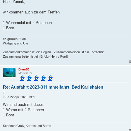
i
Hallo Yannik,
i
t
e
r
r
a
wir kommen auch zu dem Treffen
e
g
n
1 Wohnmobil mit 2 Personen
1 Boot
es grüßen Euch
Wolfgang und Ute
Zusammenkommen ist ein Beginn - Zusammenbleiben ist ein Fortschritt -
Zusammenarbeiten ist ein Erfolg (Henry Ford)
Diver55
Moderator
Re: Ausfahrt 2023-3 Himmelfahrt, Bad Karlshafen
Z
B
i
Sa 22 Apr, 2023 19:58
e
t
i
Wir sind auch mit dabei.
i
t
1 Womo mit 2 Personen
e
r
r
a
1 Boot
e
g
n
Schönen Gruß, Kerstin und Bernd