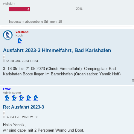
vielleicht
22%
4
Insgesamt abgegebene Stimmen:
18
Vorstand
Koch
Ausfahrt 2023-3 Himmelfahrt, Bad Karlshafen
Z
B
i
Sa 28 Jan, 2023 18:23
e
t
i
3. 18.05. bis 21.05.2023 (Christi Himmelfahrt): Campingplatz Bad-
i
t
Karlshafen Boote liegen im Barockhafen (Organisation: Yannik Hoff)
e
r
r
a
e
g
n
FM52
Administrator
Re: Ausfahrt 2023-3
Z
B
i
Sa 04 Feb, 2023 21:08
e
t
i
Hallo Yannik,
i
t
wir sind dabei mit 2 Personen Womo und Boot.
e
r
r