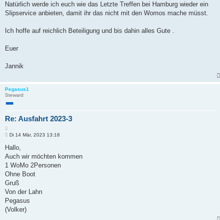
Natürlich werde ich euch wie das Letzte Treffen bei Hamburg wieder ein
Slipservice anbieten, damit ihr das nicht mit den Womos mache müsst.
Ich hoffe auf reichlich Beteiligung und bis dahin alles Gute .
Euer
Jannik
Pegasus1
Steward
Re: Ausfahrt 2023-3
Z
B
i
Di 14 Mär, 2023 13:18
e
t
i
Hallo,
i
t
Auch wir möchten kommen
e
r
r
a
1 WoMo 2Personen
e
g
Ohne Boot
n
Gruß
Von der Lahn
Pegasus
(Volker)