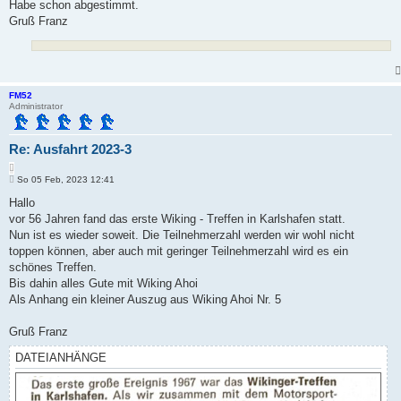
a
Habe schon abgestimmt.
e
g
Gruß Franz
n
FM52
Administrator
Re: Ausfahrt 2023-3
Z
B
i
So 05 Feb, 2023 12:41
e
t
i
Hallo
i
t
vor 56 Jahren fand das erste Wiking - Treffen in Karlshafen statt.
e
r
r
a
Nun ist es wieder soweit. Die Teilnehmerzahl werden wir wohl nicht
e
g
toppen können, aber auch mit geringer Teilnehmerzahl wird es ein
n
schönes Treffen.
Bis dahin alles Gute mit Wiking Ahoi
Als Anhang ein kleiner Auszug aus Wiking Ahoi Nr. 5
Gruß Franz
DATEIANHÄNGE