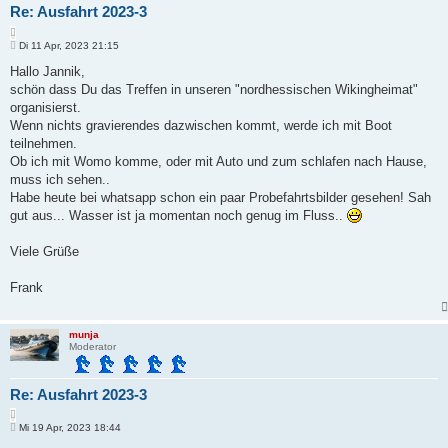
Re: Ausfahrt 2023-3
Z
B
i
Di 11 Apr, 2023 21:15
e
t
i
Hallo Jannik,
i
t
schön dass Du das Treffen in unseren "nordhessischen Wikingheimat"
e
r
r
a
organisierst.
e
g
Wenn nichts gravierendes dazwischen kommt, werde ich mit Boot
n
teilnehmen.
Ob ich mit Womo komme, oder mit Auto und zum schlafen nach Hause,
muss ich sehen..
Habe heute bei whatsapp schon ein paar Probefahrtsbilder gesehen! Sah
gut aus... Wasser ist ja momentan noch genug im Fluss..
Viele Grüße
Frank
munja
Moderator
Re: Ausfahrt 2023-3
Z
B
i
Mi 19 Apr, 2023 18:44
e
t