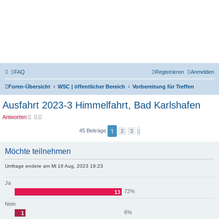
WSC e.V. | Forum 2004-2023
FAQ
Registrieren
Anmelden
Foren-Übersicht
WSC | öffentlicher Bereich
Vorbereitung für Treffen
Ausfahrt 2023-3 Himmelfahrt, Bad Karlshafen
Antworten
1
45 Beiträge
N
2
3
ä
c
h
Möchte teilnehmen
s
t
e
Umfrage endete am Mi 16 Aug, 2023 19:23
Ja
72%
13
Nein
6%
1