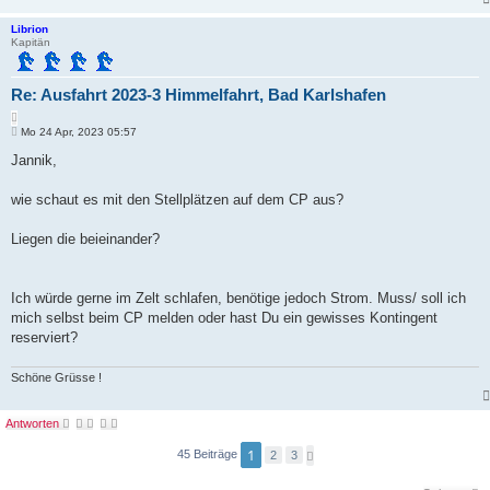
Librion
Kapitän
Re: Ausfahrt 2023-3 Himmelfahrt, Bad Karlshafen
Z
B
i
Mo 24 Apr, 2023 05:57
e
t
i
Jannik,
i
t
e
r
r
a
wie schaut es mit den Stellplätzen auf dem CP aus?
e
g
n
Liegen die beieinander?
Ich würde gerne im Zelt schlafen, benötige jedoch Strom. Muss/ soll ich
mich selbst beim CP melden oder hast Du ein gewisses Kontingent
reserviert?
Schöne Grüsse !
Antworten
1
45 Beiträge
N
2
3
ä
c