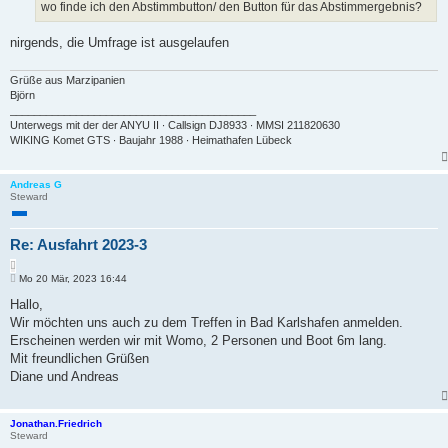
wo finde ich den Abstimmbutton/ den Button für das Abstimmergebnis?
nirgends, die Umfrage ist ausgelaufen
Grüße aus Marzipanien
Björn
_________________________________________
Unterwegs mit der der ANYU II ∙ Callsign DJ8933 ∙ MMSI 211820630
WIKING Komet GTS ∙ Baujahr 1988 ∙ Heimathafen Lübeck
Andreas G
Steward
Re: Ausfahrt 2023-3
Z
B
i
Mo 20 Mär, 2023 16:44
e
t
i
Hallo,
i
t
Wir möchten uns auch zu dem Treffen in Bad Karlshafen anmelden.
e
r
r
a
Erscheinen werden wir mit Womo, 2 Personen und Boot 6m lang.
e
g
Mit freundlichen Grüßen
n
Diane und Andreas
Jonathan.Friedrich
Steward