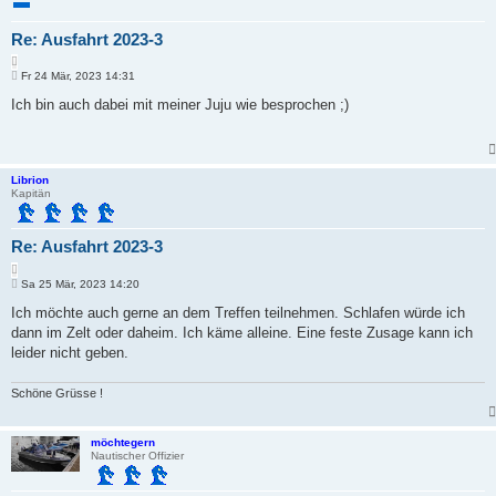
Re: Ausfahrt 2023-3
Z
B
i
Fr 24 Mär, 2023 14:31
e
t
i
Ich bin auch dabei mit meiner Juju wie besprochen ;)
i
t
e
r
r
a
e
g
n
Librion
Kapitän
Re: Ausfahrt 2023-3
Z
B
i
Sa 25 Mär, 2023 14:20
e
t
i
Ich möchte auch gerne an dem Treffen teilnehmen. Schlafen würde ich
i
t
dann im Zelt oder daheim. Ich käme alleine. Eine feste Zusage kann ich
e
r
r
a
leider nicht geben.
e
g
n
Schöne Grüsse !
möchtegern
Nautischer Offizier