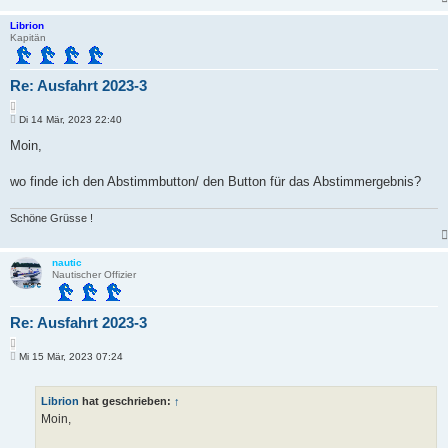
Librion
Kapitän
Re: Ausfahrt 2023-3
Z
B
i
Di 14 Mär, 2023 22:40
e
t
i
Moin,
i
t
e
r
r
a
wo finde ich den Abstimmbutton/ den Button für das Abstimmergebnis?
e
g
n
Schöne Grüsse !
nautic
Nautischer Offizier
Re: Ausfahrt 2023-3
Z
B
i
Mi 15 Mär, 2023 07:24
e
t
i
i
t
e
Librion
hat geschrieben:
↑
r
r
a
Moin,
e
g
n