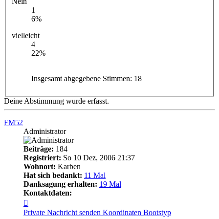
Nein
1
6%
vielleicht
4
22%
Insgesamt abgegebene Stimmen:
18
Deine Abstimmung wurde erfasst.
FM52
Administrator
Beiträge:
184
Registriert:
So 10 Dez, 2006 21:37
Wohnort:
Karben
Hat sich bedankt:
11 Mal
Danksagung erhalten:
19 Mal
Kontaktdaten:
Kontaktdaten
von
Private Nachricht senden
Koordinaten
Bootstyp
FM52