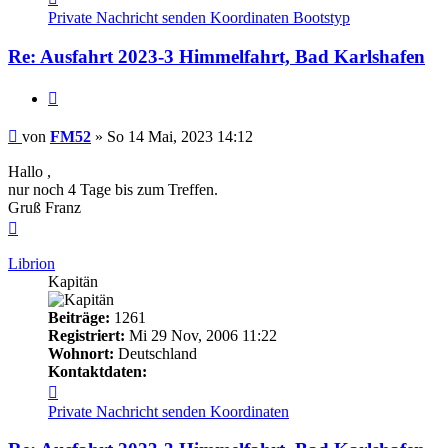
von
Private Nachricht senden
Koordinaten
Bootstyp
FM52
Re: Ausfahrt 2023-3 Himmelfahrt, Bad Karlshafen
Zitieren
Beitrag
von
FM52
»
So 14 Mai, 2023 14:12
Hallo ,
nur noch 4 Tage bis zum Treffen.
Gruß Franz
Nach
oben
Librion
Kapitän
Beiträge:
1261
Registriert:
Mi 29 Nov, 2006 11:22
Wohnort:
Deutschland
Kontaktdaten:
Kontaktdaten
von
Private Nachricht senden
Koordinaten
Librion