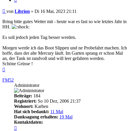
Beitrag
von
Librion
»
Di 16 Mai, 2023 21:11
Bring bitte gutes Wetter mit - heute war es fast so wie letztes Jahr in
HH.
Es soll jedoch jeden Tag besser werden.
Morgen werde ich das Boot Slippen und ne Probefahrt machen. Ich
hoffe, dass der alte Mercury läuft. Im Garten sprang er schon Mal
an, der Tank ist randvoll und will leer gefahren werden.
Schöne Grüsse !
Nach
oben
FM52
Administrator
Beiträge:
184
Registriert:
So 10 Dez, 2006 21:37
Wohnort:
Karben
Hat sich bedankt:
11 Mal
Danksagung erhalten:
19 Mal
Kontaktdaten:
Kontaktdaten