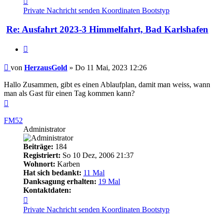
von
Private Nachricht senden
Koordinaten
Bootstyp
HerzausGold
Re: Ausfahrt 2023-3 Himmelfahrt, Bad Karlshafen
Zitieren
Beitrag
von
HerzausGold
»
Do 11 Mai, 2023 12:26
Hallo Zusammen, gibt es einen Ablaufplan, damit man weiss, wann
man als Gast für einen Tag kommen kann?
Nach
oben
FM52
Administrator
Beiträge:
184
Registriert:
So 10 Dez, 2006 21:37
Wohnort:
Karben
Hat sich bedankt:
11 Mal
Danksagung erhalten:
19 Mal
Kontaktdaten:
Kontaktdaten
von
Private Nachricht senden
Koordinaten
Bootstyp
FM52