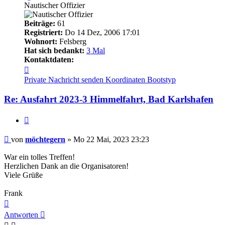
Nautischer Offizier
Beiträge:
61
Registriert:
Do 14 Dez, 2006 17:01
Wohnort:
Felsberg
Hat sich bedankt:
3 Mal
Kontaktdaten:
Kontaktdaten
von
Private Nachricht senden
Koordinaten
Bootstyp
möchtegern
Re: Ausfahrt 2023-3 Himmelfahrt, Bad Karlshafen
Zitieren
Beitrag
von
möchtegern
»
Mo 22 Mai, 2023 23:23
War ein tolles Treffen!
Herzlichen Dank an die Organisatoren!
Viele Grüße
Frank
Nach
oben
Antworten