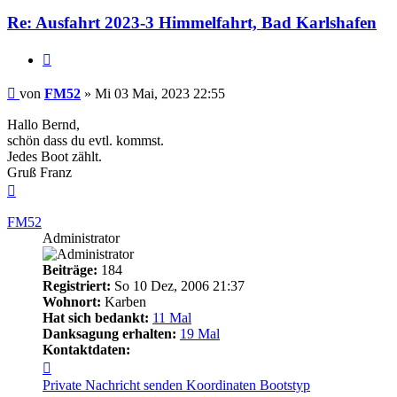
Re: Ausfahrt 2023-3 Himmelfahrt, Bad Karlshafen
Zitieren
Beitrag
von
FM52
»
Mi 03 Mai, 2023 22:55
Hallo Bernd,
schön dass du evtl. kommst.
Jedes Boot zählt.
Gruß Franz
Nach
oben
FM52
Administrator
Beiträge:
184
Registriert:
So 10 Dez, 2006 21:37
Wohnort:
Karben
Hat sich bedankt:
11 Mal
Danksagung erhalten:
19 Mal
Kontaktdaten:
Kontaktdaten
von
Private Nachricht senden
Koordinaten
Bootstyp
FM52