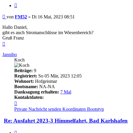
Zitieren
Beitrag
von
FM52
»
Di 16 Mai, 2023 08:51
Hallo Daniel,
gibt es auch Stromanschlüsse im Wiesenbereich?
Gruß Franz
Nach
oben
Janniho
Koch
Beiträge:
9
Registriert:
So 05 Mär, 2023 12:05
Wohnort:
Hofgeismar
Bootsname:
NA-NA
Danksagung erhalten:
7 Mal
Kontaktdaten:
Kontaktdaten
von
Private Nachricht senden
Koordinaten
Bootstyp
Janniho
Re: Ausfahrt 2023-3 Himmelfahrt, Bad Karlshafen
Zitieren