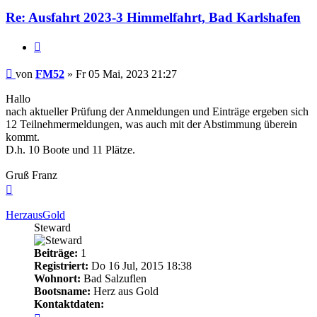
Re: Ausfahrt 2023-3 Himmelfahrt, Bad Karlshafen
Zitieren
Beitrag
von
FM52
»
Fr 05 Mai, 2023 21:27
Hallo
nach aktueller Prüfung der Anmeldungen und Einträge ergeben sich
12 Teilnehmermeldungen, was auch mit der Abstimmung überein
kommt.
D.h. 10 Boote und 11 Plätze.
Gruß Franz
Nach
oben
HerzausGold
Steward
Beiträge:
1
Registriert:
Do 16 Jul, 2015 18:38
Wohnort:
Bad Salzuflen
Bootsname:
Herz aus Gold
Kontaktdaten:
Kontaktdaten