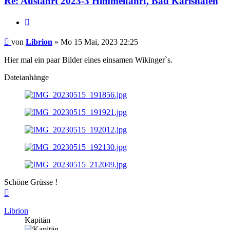
Re: Ausfahrt 2023-3 Himmelfahrt, Bad Karlshafen
Zitieren
Beitrag
von
Librion
»
Mo 15 Mai, 2023 22:25
Hier mal ein paar Bilder eines einsamen Wikinger`s.
Dateianhänge
Schöne Grüsse !
Nach
oben
Librion
Kapitän