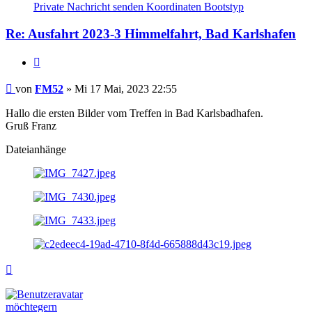
von
Private Nachricht senden
Koordinaten
Bootstyp
FM52
Re: Ausfahrt 2023-3 Himmelfahrt, Bad Karlshafen
Zitieren
Beitrag
von
FM52
»
Mi 17 Mai, 2023 22:55
Hallo die ersten Bilder vom Treffen in Bad Karlsbadhafen.
Gruß Franz
Dateianhänge
Nach
oben
möchtegern