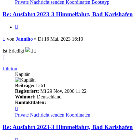
von
Private Nachricht senden
Koordinaten
Bootstyp
Janniho
Re: Ausfahrt 2023-3 Himmelfahrt, Bad Karlshafen
Zitieren
Beitrag
von
Janniho
»
Di 16 Mai, 2023 16:10
Ist Erledigt
Nach
oben
Librion
Kapitän
Beiträge:
1261
Registriert:
Mi 29 Nov, 2006 11:22
Wohnort:
Deutschland
Kontaktdaten:
Kontaktdaten
von
Private Nachricht senden
Koordinaten
Librion
Re: Ausfahrt 2023-3 Himmelfahrt, Bad Karlshafen
Zitieren