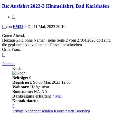
Re: Ausfahrt 2023-3 Himmelfahrt, Bad Karlshafen
Zitieren
Beitrag
von
FM52
»
Do 11 Mai, 2023 20:10
Guten Abend,
HerzausGold ohne Namen, siehe Seite 2 vom 27.04.2023 dort sind
die geplanten Aktivitäten mit Uhrzeit beschrieben.
Gruß Franz
Nach
oben
Janniho
Koch
Beiträge:
9
Registriert:
So 05 Mär, 2023 12:05
Wohnort:
Hofgeismar
Bootsname:
NA-NA
Danksagung erhalten:
7 Mal
Kontaktdaten:
Kontaktdaten
von
Private Nachricht senden
Koordinaten
Bootstyp
Janniho