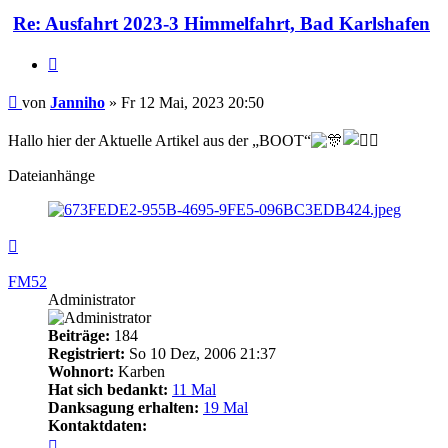
Re: Ausfahrt 2023-3 Himmelfahrt, Bad Karlshafen
Zitieren
Beitrag
von
Janniho
»
Fr 12 Mai, 2023 20:50
Hallo hier der Aktuelle Artikel aus der „BOOT“
Dateianhänge
Nach
oben
FM52
Administrator
Beiträge:
184
Registriert:
So 10 Dez, 2006 21:37
Wohnort:
Karben
Hat sich bedankt:
11 Mal
Danksagung erhalten:
19 Mal
Kontaktdaten:
Kontaktdaten