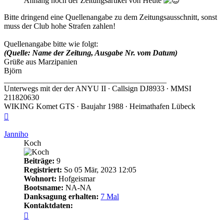
Anhang noch der Zeitungsartikel von Heute
Bitte dringend eine Quellenangabe zu dem Zeitungsausschnitt, sonst
muss der Club hohe Strafen zahlen!
Quellenangabe bitte wie folgt:
(Quelle: Name der Zeitung, Ausgabe Nr. vom Datum)
Grüße aus Marzipanien
Björn
_________________________________________
Unterwegs mit der der ANYU II ∙ Callsign DJ8933 ∙ MMSI
211820630
WIKING Komet GTS ∙ Baujahr 1988 ∙ Heimathafen Lübeck
Nach
oben
Janniho
Koch
Beiträge:
9
Registriert:
So 05 Mär, 2023 12:05
Wohnort:
Hofgeismar
Bootsname:
NA-NA
Danksagung erhalten:
7 Mal
Kontaktdaten:
Kontaktdaten