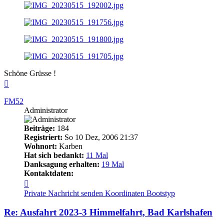
Schöne Grüsse !
Nach
oben
FM52
Administrator
Beiträge:
184
Registriert:
So 10 Dez, 2006 21:37
Wohnort:
Karben
Hat sich bedankt:
11 Mal
Danksagung erhalten:
19 Mal
Kontaktdaten:
Kontaktdaten
von
Private Nachricht senden
Koordinaten
Bootstyp
FM52
Re: Ausfahrt 2023-3 Himmelfahrt, Bad Karlshafen