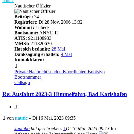
nautic
Nautischer Offizier
Beiträge:
74
Registriert:
Di 28 Nov, 2006 13:32
Wohnort:
Lübeck
Bootsname:
ANYU II
ATIS:
9211108933
MMSI:
211820630
Hat sich bedankt:
28 Mal
Danksagung erhalten:
9 Mal
Kontaktdaten:
Kontaktdaten
von
Private Nachricht senden
Koordinaten
Bootstyp
nautic
Bootsnummer
Callsign
Re: Ausfahrt 2023-3 Himmelfahrt, Bad Karlshafen
Zitieren
Beitrag
von
nautic
»
Di 16 Mai, 2023 09:35
Janniho
hat geschrieben:
↑
Di 16 Mai, 2023 09:13
Im