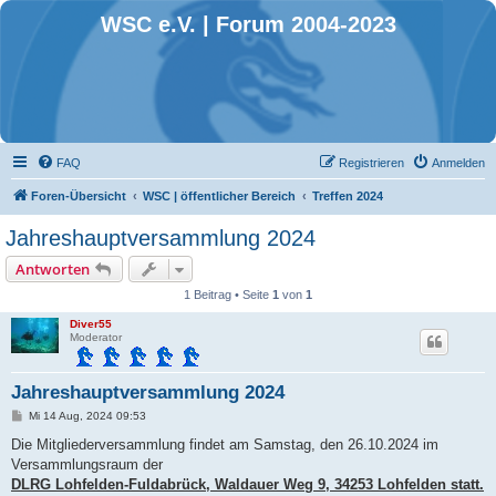
WSC e.V. | Forum 2004-2023
FAQ
Registrieren
Anmelden
Foren-Übersicht
WSC | öffentlicher Bereich
Treffen 2024
Jahreshauptversammlung 2024
Antworten
1 Beitrag • Seite
1
von
1
Diver55
Moderator
Jahreshauptversammlung 2024
B
Mi 14 Aug, 2024 09:53
e
i
Die Mitgliederversammlung findet am Samstag, den 26.10.2024 im
t
Versammlungsraum der
r
a
DLRG Lohfelden-Fuldabrück, Waldauer Weg 9, 34253 Lohfelden statt.
g