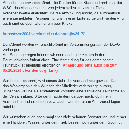
Abendessen erwerben könnt. Die Kosten für die Stadtrundfahrt trägt der
WSC, das Abendessen ist von jedem selbst zu zahlen. Diese
Vorgehensweise erleichtert uns die Abwicklung enorm, da automatisch
alle angemeldeten Personen für uns in einer Liste aufgeführt werden – für
euch sind es ebenfalls nur ein paar Klicks.
https://wsc2004.vereinsticket.de/boot-jhv24
Den Abend werden wir anschließend im Versammlungsraum der DLRG
verbringen.
Am Sonntagmorgen können wir dann auch gemeinsam in den
Räumlichkeiten frühstücken. Eine Anmeldung für das gemeinsame
Frühstück ist ebenfalls erforderlich
(Anmeldung bitte auch bis zum
05.10.2024 über den o. g. Link).
Wie bereits bekannt, wird dieses Jahr der Vorstand neu gewählt. Damit
das Wahlergebnis den Wunsch der Mitglieder widerspiegeln kann,
wünschen wir uns als amtierender Vorstand eine zahlreiche Teilnahme an
der Versammlung. Bitte denkt außerdem darüber nach, ob ihr ein
Vorstandsamt übernehmen bzw. auch, wen ihr für ein Amt vorschlagen
möchtet.
Wir wünschen euch noch möglichst viele schönen Bootstouren und immer
eine Handbreit Wasser unter dem Kiel, besser noch unter dem Sporn J.