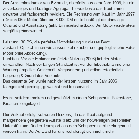
Der Aussenbordmotor von Evinrude, ebenfalls aus dem Jahr 1996, ist ein
zuverlässiges und kräftiges Aggregat. Er wurde wie das Boot immer
gewartet und fachgerecht revidiert. Die Rechnung vom Kauf im Jahr 1997
(für den 96er Motor) über ca. 3.990 DM netto bestätigt die damalige
Qualität und Ausstattung (inkl. Einhebelschaltbox). Der Motor wurde stets
sorgfältig eingewintert.
Leistung: 30 PS, die perfekte Motorisierung für dieses Boot.
Zustand: Optisch innen wie aussen sehr sauber und gepflegt (siehe Fotos
Motor ohne Abdeckung).
Funktion: Vor der Einlagerung (letzte Nutzung 2006) lief der Motor
einwandfrei. Nach der langen Standzeit ist vor der Inbetriebnahme eine
Wartung (Impeller, Getriebeöl, Vergaser etc.) unbedingt erforderlich.
Lagerung & Grund des Verkaufs:
Das gesamte Set wurde nach der letzten Nutzung im Jahr 2006
fachgerecht gereinigt, gewachst und konserviert.
Es ist seitdem trocken und geschützt in einem Schuppen in Pakostane,
Kroatien, eingelagert.
Der Verkauf erfolgt schweren Herzens, da das Boot aufgrund
mangelndem geeignetem Aufstellplatz und der notwendigen personellen
Unterstützung für den Transport aus dem Schuppen nicht mehr genutzt
werden kann. Der Aufwand für uns rechtfertigt sich nicht mehr.