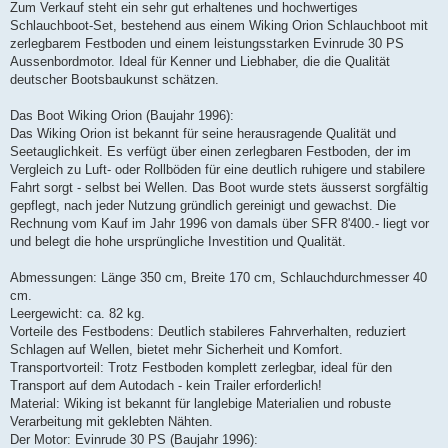
Zum Verkauf steht ein sehr gut erhaltenes und hochwertiges
Schlauchboot-Set, bestehend aus einem Wiking Orion Schlauchboot mit
zerlegbarem Festboden und einem leistungsstarken Evinrude 30 PS
Aussenbordmotor. Ideal für Kenner und Liebhaber, die die Qualität
deutscher Bootsbaukunst schätzen.
Das Boot Wiking Orion (Baujahr 1996):
Das Wiking Orion ist bekannt für seine herausragende Qualität und
Seetauglichkeit. Es verfügt über einen zerlegbaren Festboden, der im
Vergleich zu Luft- oder Rollböden für eine deutlich ruhigere und stabilere
Fahrt sorgt - selbst bei Wellen. Das Boot wurde stets äusserst sorgfältig
gepflegt, nach jeder Nutzung gründlich gereinigt und gewachst. Die
Rechnung vom Kauf im Jahr 1996 von damals über SFR 8'400.- liegt vor
und belegt die hohe ursprüngliche Investition und Qualität.
Abmessungen: Länge 350 cm, Breite 170 cm, Schlauchdurchmesser 40
cm.
Leergewicht: ca. 82 kg.
Vorteile des Festbodens: Deutlich stabileres Fahrverhalten, reduziert
Schlagen auf Wellen, bietet mehr Sicherheit und Komfort.
Transportvorteil: Trotz Festboden komplett zerlegbar, ideal für den
Transport auf dem Autodach - kein Trailer erforderlich!
Material: Wiking ist bekannt für langlebige Materialien und robuste
Verarbeitung mit geklebten Nähten.
Der Motor: Evinrude 30 PS (Baujahr 1996):