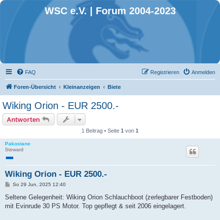
WSC e.V. | Forum 2004-2023
FAQ
Registrieren
Anmelden
Foren-Übersicht
Kleinanzeigen
Biete
Wiking Orion - EUR 2500.-
Antworten
1 Beitrag • Seite
1
von
1
Pakostane
Steward
Wiking Orion - EUR 2500.-
B
So 29 Jun, 2025 12:40
e
i
Seltene Gelegenheit: Wiking Orion Schlauchboot (zerlegbarer Festboden)
t
mit Evinrude 30 PS Motor. Top gepflegt & seit 2006 eingelagert.
r
a
g