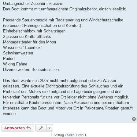
Umfangreiches Zubehör inklusive:
Das Boot kommt mit umfangreichem Originalzubehör, einschliesslich:
Passende Steuerkonsole mit Radsteuerung und Windschutzscheibe
(verbessert Fahreigenschaften und Komfort)
Einhebelschaltbox mit Schaltzügen
2 passende Kraftstofftanks
Montageständer für den Motor
Wasserski "Taperflex"
Schwimmwesten
Paddel
Wiking Fahne
Diverse weitere Bootsutensilien.
Das Boot wurde seit 2007 nicht mehr aufgebaut oder zu Wasser
gelassen. Eine aktuelle Dichtigkeitsprüfung des Schlauches und ein
Probelauf des Motors sind aufgrund der Lagerbedingungen und des
fehlenden Personals für uns vor Ort leider nicht ohne Weiteres möglich.
Für ernsthafte Kaufinteressenten: Nach Absprache und bei ernsthaftem
Interesse kann das Boot und Motor vor Ort in Pakostane/Kroatien geprüft
werden.
Antworten
1 Beitrag • Seite
1
von
1