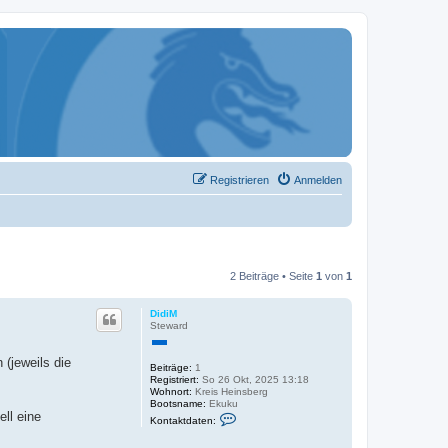
Registrieren
Anmelden
2 Beiträge • Seite
1
von
1
DidiM
Steward
 (jeweils die
Beiträge:
1
Registriert:
So 26 Okt, 2025 13:18
Wohnort:
Kreis Heinsberg
Bootsname:
Ekuku
K
ell eine
Kontaktdaten:
o
n