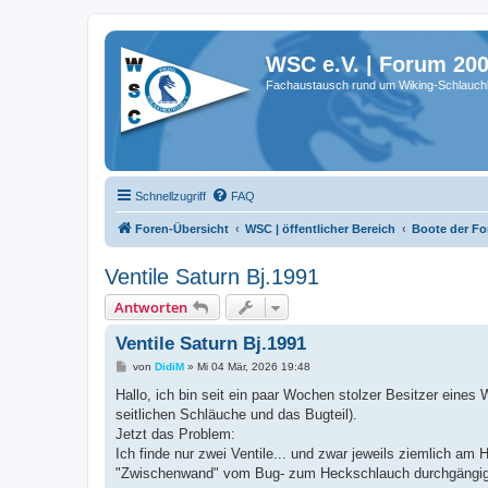
WSC e.V. | Forum 20
Fachaustausch rund um Wiking-Schlauch
Schnellzugriff
FAQ
Foren-Übersicht
WSC | öffentlicher Bereich
Boote der Fo
Ventile Saturn Bj.1991
Antworten
Ventile Saturn Bj.1991
B
von
DidiM
»
Mi 04 Mär, 2026 19:48
e
i
Hallo, ich bin seit ein paar Wochen stolzer Besitzer eines 
t
seitlichen Schläuche und das Bugteil).
r
a
Jetzt das Problem:
g
Ich finde nur zwei Ventile... und zwar jeweils ziemlich am 
"Zwischenwand" vom Bug- zum Heckschlauch durchgängig, s