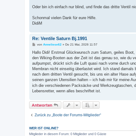
Oder bin ich einfach nur blind, und finde das dritte Ventil n
Schonmal vielen Dank für eure Hilfe.
DidiM
Re: Ventile Saturn Bj.1991
B
von
Anneliese62
»
Do 21 Mai, 2026 11:57
e
i
Hallo Didi! Erstmal Glückwunsch zum Saturn, geiles Boot, d
t
den Wiking-Booten aus der Zeit ist das genau so, wie du 
r
a
aufpumpst, drückt sich die Luft quasi nach vorne durch und 
g
Membran nicht einseitig überlastet wird. Ich stand damal
nach dem dritten Ventil gesucht, bis uns ein alter Hase a
seinen ganzen Utensilien halten – ich hab mir für meine A
ich die verschiedenen Packsäcke und Werkzeugtaschen, dam
Lebensretter, wenn alles beschriftet ist.
Antworten
Zurück zu „Boote der Forums-Mitglieder“
WER IST ONLINE?
Mitglieder in diesem Forum: 0 Mitglieder und 0 Gäste