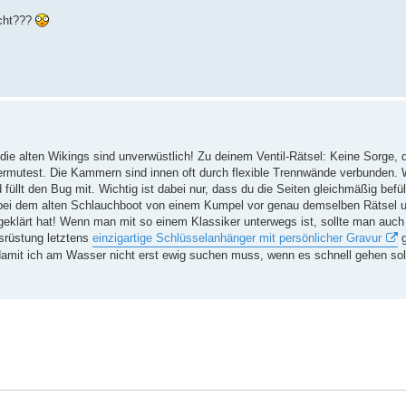
icht???
ie alten Wikings sind unverwüstlich! Zu deinem Ventil-Rätsel: Keine Sorge, du
vermutest. Die Kammern sind innen oft durch flexible Trennwände verbunden.
füllt den Bug mit. Wichtig ist dabei nur, dass du die Seiten gleichmäßig befüll
s bei dem alten Schlauchboot von einem Kumpel vor genau demselben Rätsel un
ufgeklärt hat! Wenn man mit so einem Klassiker unterwegs ist, sollte man auc
usrüstung letztens
einzigartige Schlüsselanhänger mit persönlicher Gravur
g
it ich am Wasser nicht erst ewig suchen muss, wenn es schnell gehen soll.