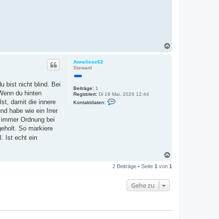
t
a
k
t
d
a
t
e
N
n
a
v
c
o
Anneliese62
h
n
Steward
D
o
i
b
 bist nicht blind. Bei
d
e
Beiträge:
1
i
 Wenn du hinten
n
Registriert:
Di 19 Mai, 2026 12:44
M
K
st, damit die innere
Kontaktdaten:
o
d habe wie ein Irrer
n
t
h immer Ordnung bei
a
eholt. So markiere
k
t
 Ist echt ein
d
a
t
N
e
a
n
2 Beiträge • Seite
1
von
1
c
v
h
o
o
n
Gehe zu
A
b
n
e
n
n
e
l
i