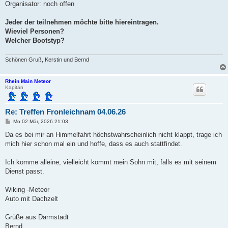
Organisator: noch offen
Jeder der teilnehmen möchte bitte hiereintragen.
Wieviel Personen?
Welcher Bootstyp?
Schönen Gruß, Kerstin und Bernd
Rhein Main Meteor
Kapitän
Re: Treffen Fronleichnam 04.06.26
B
Mo 02 Mär, 2026 21:03
e
i
Da es bei mir an Himmelfahrt höchstwahrscheinlich nicht klappt, trage ich
t
mich hier schon mal ein und hoffe, dass es auch stattfindet.
r
a
g
Ich komme alleine, vielleicht kommt mein Sohn mit, falls es mit seinem
Dienst passt.
Wiking -Meteor
Auto mit Dachzelt
Grüße aus Darmstadt
Bernd