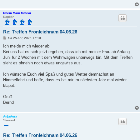
Rhein Main Meteor
Kapitän
Re: Treffen Fronleichnam 04.06.26
B
Sa 25 Apr, 2026 17:10
e
i
Ich melde mich wieder ab.
t
Bei uns hat es sich jetzt ergeben, dass ich mit meiner Frau ab Anfang
r
a
Juni für 2 Wochen mit dem Wohnwagen unterwegs bin. Mit dem Treffen
g
sieht es ohnehin noch etwas ungewiss aus.
Ich wünsche Euch viel Spaß und gutes Wetter demnächst an
Himmelfahrt und hoffe, dass es bei mir im nächsten Jahr mal wieder
klappt.
Gruß
Bernd
AnjaAura
Steward
Re: Treffen Fronleichnam 04.06.26