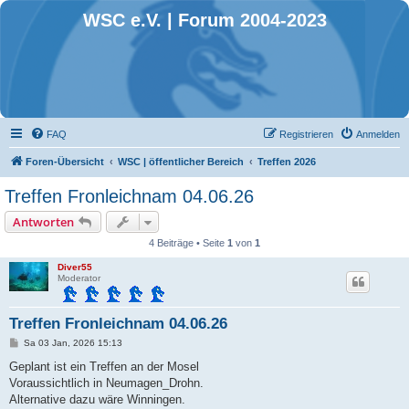
WSC e.V. | Forum 2004-2023
FAQ
Registrieren
Anmelden
Foren-Übersicht
WSC | öffentlicher Bereich
Treffen 2026
Treffen Fronleichnam 04.06.26
Antworten
4 Beiträge • Seite
1
von
1
Diver55
Moderator
Treffen Fronleichnam 04.06.26
B
Sa 03 Jan, 2026 15:13
e
i
Geplant ist ein Treffen an der Mosel
t
Voraussichtlich in Neumagen_Drohn.
r
a
Alternative dazu wäre Winningen.
g