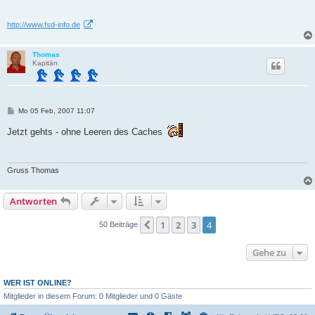
http://www.fsd-info.de
Thomas
Kapitän
B
Mo 05 Feb, 2007 11:07
e
i
Jetzt gehts - ohne Leeren des Caches
t
r
a
g
Gruss Thomas
Antworten
1
2
3
4
Vorherige
50 Beiträge
Gehe zu
WER IST ONLINE?
Mitglieder in diesem Forum: 0 Mitglieder und 0 Gäste