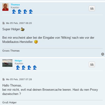
Thomas
Kapitän
B
Mo 05 Feb, 2007 06:20
e
i
Super Holger
t
r
a
Bei mir erscheint aber bei der Eingabe von 'Wiking' nach wie vor der
g
Modellautos-Hersteller.
Gruss Thomas
Holger
Kapitän
B
Mo 05 Feb, 2007 07:28
e
i
Hallo Thomas,
t
bei mir nicht, evtl mal deinen Browsercache leeren. Hast du nen Proxy
r
a
dazwischen ?
g
Gruß Holger