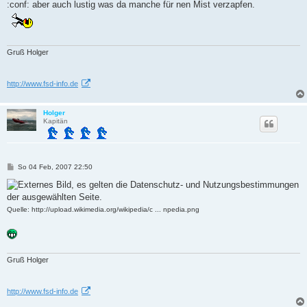
a
:conf: aber auch lustig was da manche für nen Mist verzapfen.
g
Gruß Holger
http://www.fsd-info.de
Holger
Kapitän
B
So 04 Feb, 2007 22:50
e
i
t
r
a
Quelle
: http://upload.wikimedia.org/wikipedia/c ... npedia.png
g
Gruß Holger
http://www.fsd-info.de