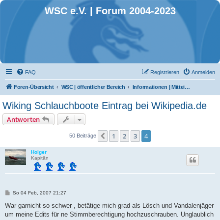
WSC e.V. | Forum 2004-2023
FAQ
Registrieren
Anmelden
Foren-Übersicht
WSC | öffentlicher Bereich
Informationen | Mitteilungen | Ankündigungen
Wiking Schlauchboote Eintrag bei Wikipedia.de
Antworten
1
2
3
4
Vorherige
50 Beiträge
Holger
Kapitän
B
So 04 Feb, 2007 21:27
e
i
War garnicht so schwer , betätige mich grad als Lösch und Vandalenjäger
t
um meine Edits für ne Stimmberechtigung hochzuschrauben. Unglaublich
r